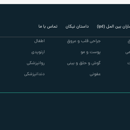
ران بین المل (ipd)
داستان نیکان
تماس با ما
ق
جراحی قلب و عروق
اطفال
ی
پوست و مو
ارتوپدی
ت
گوش و حلق و بینی
روانپزشکی
عفونی
دندانپزشکی