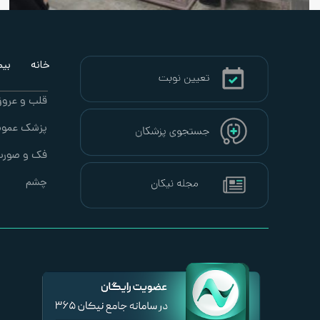
خانه
بیما
قلب و عرو
پزشک عموم
فک و صور
چشم