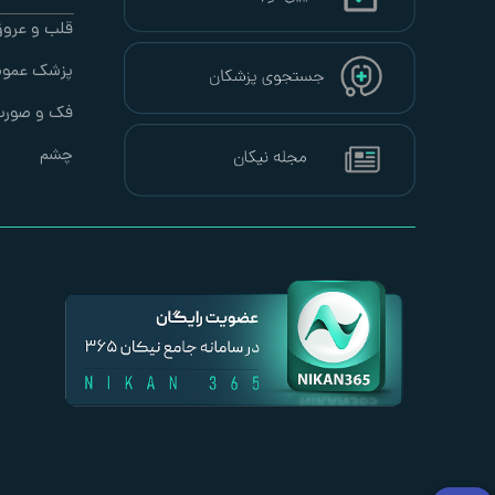
قلب و عرو
پزشک عموم
فک و صور
چشم