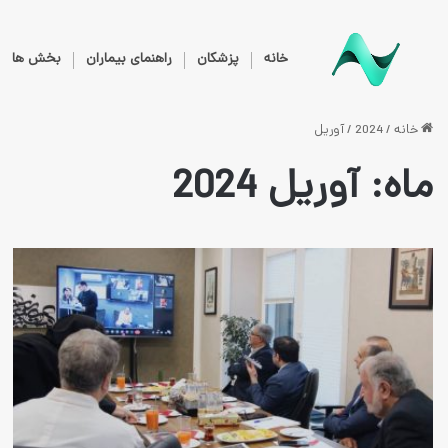
خانه
پزشکان
راهنمای بیماران
بخش ها
خانه
/
2024
/
آوریل
ماه:
آوریل 2024