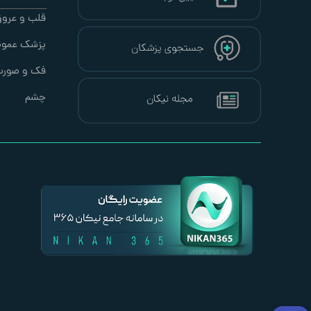
قلب و عرو
پزشک عموم
فک و صور
چشم