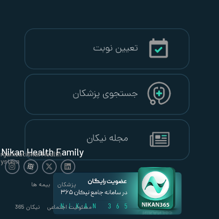
Nikan Health Family
Organizational Health
System
پزشکان
بیمه ها
مسئولیت اجتماعی
نیکان 365