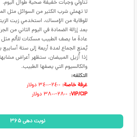
تناولي وجبات خفيفة صحية طوال اليوم.
لا تهملي شرب الكثير من السوائل مثل الما
للوقاية من الإمساك، استخدمي زيت الزيتو
بعد إزالة الضمادة في اليوم الثاني من ا
عادةً ما يصف الطبيب مسكنات للألم مثل 
يُمنع الجماع لمدة أربعة إلى ستة أسابيع ب
إذا أُزيل المبيضان، ستظهر أعراض مشابهة
والكالسيوم التي يصفها الطبيب.
التکلفه
:
غرفة خاصة:
٢٤٠٠-٣٤٠٠ دولار
CIP
VIP/
:
٢٨٠٠-٣٨٠٠ دولار
نوبت دهی ۳۶۵