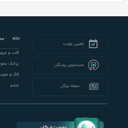
خانه
بیما
قلب و عرو
پزشک عموم
فک و صور
چشم