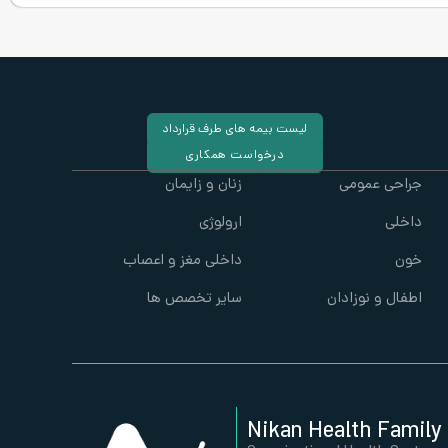
لیست بیمه های طرف قرارداد
درخواست همکاری
جراحی عمومی
زنان و زایمان
داخلی
ارولوژی
خون
داخلی مغز و اعصاب
اطفال و نوزادان
سایر تخصص ها
Nikan Health Family