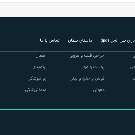
ران بین المل (ipd)
داستان نیکان
تماس با ما
ق
جراحی قلب و عروق
اطفال
ی
پوست و مو
ارتوپدی
ت
گوش و حلق و بینی
روانپزشکی
عفونی
دندانپزشکی