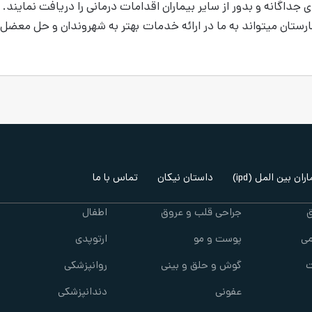
اگانه و بدور از سایر بیماران اقدامات درمانی را دریافت نمایند.
رستان می­تواند به ما در ارائه خدمات بهتر به شهروندان و حل معضل
ران بین المل (ipd)
داستان نیکان
تماس با ما
ق
جراحی قلب و عروق
اطفال
ی
پوست و مو
ارتوپدی
ت
گوش و حلق و بینی
روانپزشکی
عفونی
دندانپزشکی